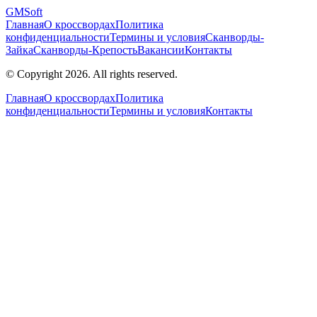
GM
Soft
Главная
О кроссвордах
Политика
конфиденциальности
Термины и условия
Сканворды-
Зайка
Сканворды-Крепость
Вакансии
Контакты
© Copyright 2026. All rights reserved.
Главная
О кроссвордах
Политика
конфиденциальности
Термины и условия
Контакты